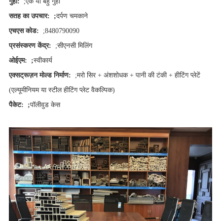
गुहा:
;एक या बहु गुहा
सतह का उपचार: ;
दर्पण चमकाने
एचएस कोड:
;8480790090
प्रसंस्करण केंद्र:
;सीएनसी मिलिंग
ओईएम: ;
स्वीकार्य
एक्सट्रूज़न मोल्ड निर्माण:
;मरो सिर + अंशशोधक + पानी की टंकी + हीटिंग प्लेटें
(एल्यूमीनियम या स्टील हीटिंग प्लेट वैकल्पिक)
पैकेट: ;
पॉलीवुड केस